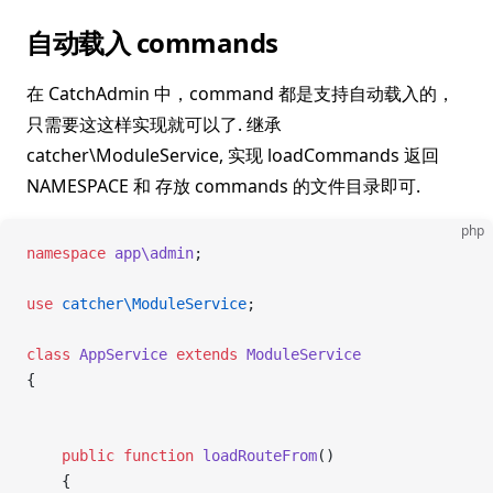
自动载入 commands
在 CatchAdmin 中，command 都是支持自动载入的，
只需要这这样实现就可以了. 继承
catcher\ModuleService, 实现 loadCommands 返回
NAMESPACE 和 存放 commands 的文件目录即可.
php
namespace
 app\admin
;
use
 catcher\ModuleService
;
class
 AppService
 extends
 ModuleService
{
    public
 function
 loadRouteFrom
()
    {