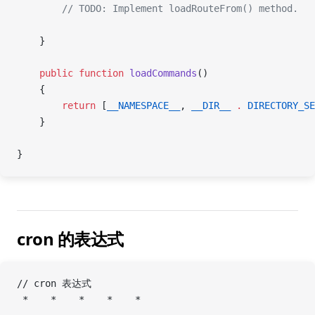
        // TODO: Implement loadRouteFrom() method.
    }
    public
 function
 loadCommands
()
    {
        return
 [
__NAMESPACE__
, 
__DIR__
 .
 DIRECTORY_SE
    }
}
cron 的表达式
// cron 表达式
 *    *    *    *    *