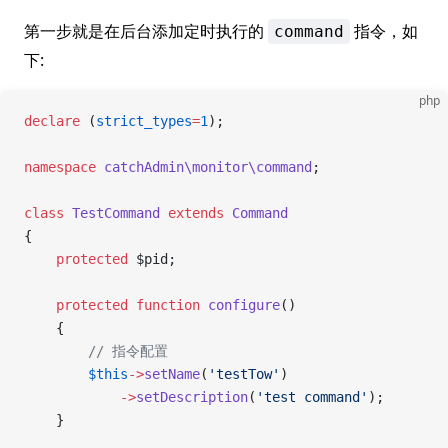
第一步就是在后台添加定时执行的
指令，如
command
下:
php
declare
 (
strict_types
=
1
);
namespace
 catchAdmin\monitor\command
;
class
 TestCommand
 extends
 Command
{
    protected
 $pid;
    protected
 function
 configure
()
    {
        // 指令配置
        $this
->
setName
(
'testTow'
)
            ->
setDescription
(
'test command'
);
    }