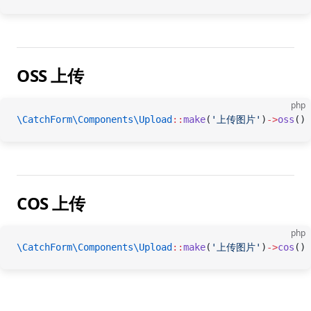
OSS 上传
php
\CatchForm\Components\Upload
::
make
(
'上传图片'
)
->
oss
()
COS 上传
php
\CatchForm\Components\Upload
::
make
(
'上传图片'
)
->
cos
()