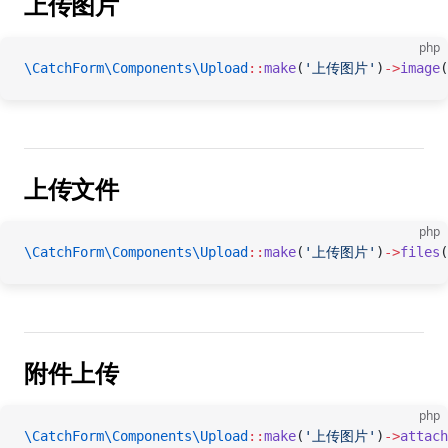
上传图片
php
\CatchForm\Components\Upload
::
make
(
'上传图片'
)
->
image
(
上传文件
php
\CatchForm\Components\Upload
::
make
(
'上传图片'
)
->
files
(
附件上传
php
\CatchForm\Components\Upload
::
make
(
'上传图片'
)
->
attach