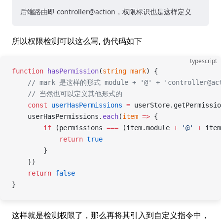
后端路由即 controller@action，权限标识也是这样定义
所以权限检测可以这么写, 伪代码如下
typescript
function
 hasPermission
(
string
 mark
) {
    // mark 是这样的形式 module + '@' + 'controller@ac
    // 当然也可以定义其他形式的
    const
 userHasPermissions
 =
 userStore.getPermissio
    userHasPermissions.
each
(
item
 =>
 {
        if
 (permissions 
===
 (item.module 
+
 '@'
 +
 item
            return
 true
        }
    })
    return
 false
}
这样就是检测权限了，那么再将其引入到自定义指令中，