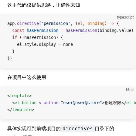
这里代码仅提供思路，正确性未知
typescript
app.
directive
(
'permission'
, (
el
, 
binding
) 
=>
 {
  const
 hasPermission
 =
 hasPermission
(binding.value)
  if
 (
!
hasPermission) {
    el.style.display 
=
 none
  }
})
在项目中这么使用
html
<
template
>
  <
el-button
 v-action
=
"user@user@store"
>创建权限</
el-b
</
template
>
具体实现可到前端项目的
目录下的
directives