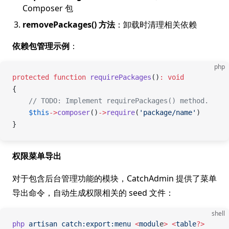
Composer 包
removePackages() 方法
：卸载时清理相关依赖
依赖包管理示例
：
php
protected
 function
 requirePackages
()
:
 void
{
    // TODO: Implement requirePackages() method.
    $this
->
composer
()
->
require
(
'package/name'
)
}
权限菜单导出
对于包含后台管理功能的模块，CatchAdmin 提供了菜单
导出命令，自动生成权限相关的 seed 文件：
shell
php
 artisan
 catch:export:menu
 <
modul
e
>
 <
table
?>