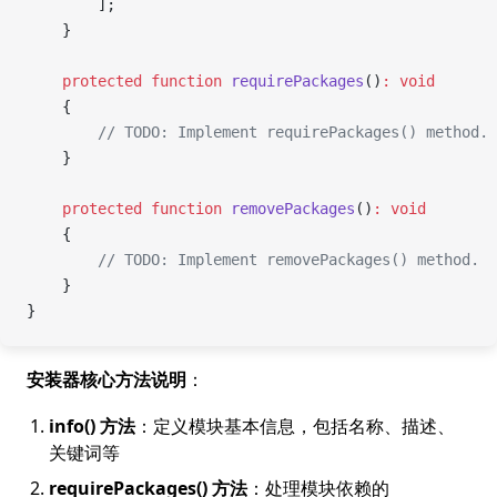
        ];
    }
    protected
 function
 requirePackages
()
:
 void
    {
        // TODO: Implement requirePackages() method.
    }
    protected
 function
 removePackages
()
:
 void
    {
        // TODO: Implement removePackages() method.
    }
}
安装器核心方法说明
：
info() 方法
：定义模块基本信息，包括名称、描述、
关键词等
requirePackages() 方法
：处理模块依赖的