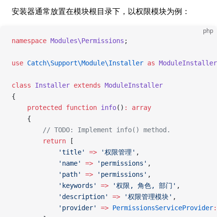
安装器通常放置在模块根目录下，以权限模块为例：
php
namespace
 Modules\Permissions
;
use
 Catch\Support\Module\Installer
 as
 ModuleInstaller
class
 Installer
 extends
 ModuleInstaller
{
    protected
 function
 info
()
:
 array
    {
        // TODO: Implement info() method.
        return
 [
            'title'
 =>
 '权限管理'
,
            'name'
 =>
 'permissions'
,
            'path'
 =>
 'permissions'
,
            'keywords'
 =>
 '权限, 角色, 部门'
,
            'description'
 =>
 '权限管理模块'
,
            'provider'
 =>
 PermissionsServiceProvider
: