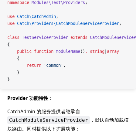
namespace
 Modules\Test\Providers
;
use
 Catch\CatchAdmin
;
use
 Catch\Providers\CatchModuleServiceProvider
;
class
 TestServiceProvider
 extends
 CatchModuleServiceP
{
    public
 function
 moduleName
()
:
 string
|
array
    {
        return
 'common'
;
    }
}
Provider 功能特性
：
CatchAdmin 的服务提供者继承自
，默认自动加载模
CatchModuleServiceProvider
块路由。同时提供以下扩展功能：